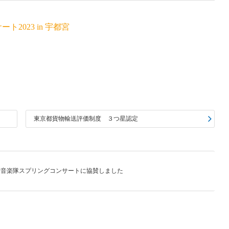
2023 in 宇都宮
東京都貨物輸送評価制度 ３つ星認定
隊東京音楽隊スプリングコンサートに協賛しました